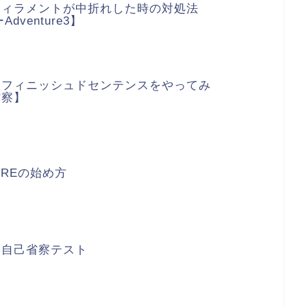
フィラメントが中折れした時の対処法
dventure3】
ンフィニッシュドセンテンスをやってみ
省察】
IREの始め方
】自己省察テスト