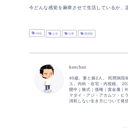
今どんな感覚を麻痺させて生活しているか、
FIRE
お金
仕事
価値観
kanchan
40歳。妻と娘2人。 民間病
ス。内科・在宅・内視鏡。 20
開中｜株式｜債権｜貴金属｜R
マダイ・アジ・アカムツ・ヒラメ
消耗しない生き方について発