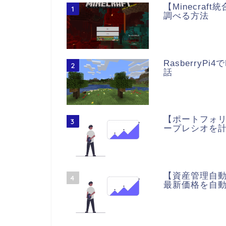
【Minecra
1
調べる方法
RasberryPi
2
話
【ポートフォリ
3
ープレシオを
【資産管理自動
4
最新価格を自