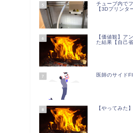
チューブ内で
5
【3DプリンターA
【価値観】ア
6
た結果【自己
医師のサイドF
7
【やってみた
8