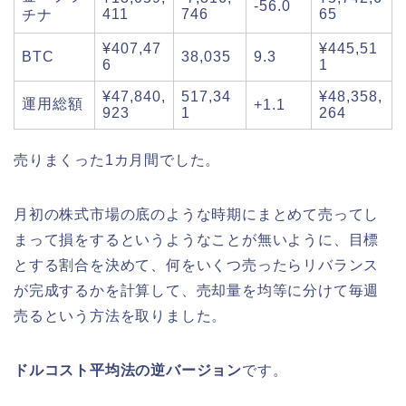
-56.0
411
746
65
チナ
¥407,47
¥445,51
BTC
38,035
9.3
6
1
¥47,840,
517,34
¥48,358,
運用総額
+1.1
923
1
264
売りまくった1カ月間でした。
月初の株式市場の底のような時期にまとめて売ってし
まって損をするというようなことが無いように、目標
とする割合を決めて、何をいくつ売ったらリバランス
が完成するかを計算して、売却量を均等に分けて毎週
売るという方法を取りました。
ドルコスト平均法の逆バージョン
です。