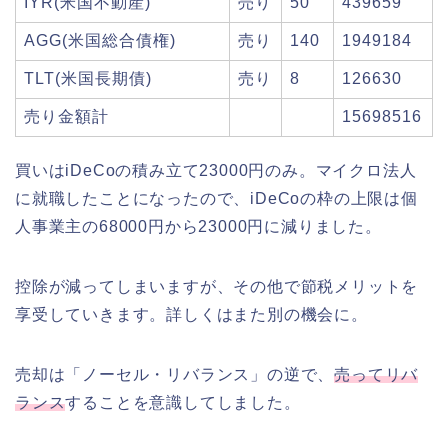
IYR(米国不動産)
売り
50
439659
AGG(米国総合債権)
売り
140
1949184
TLT(米国長期債)
売り
8
126630
売り金額計
15698516
買いはiDeCoの積み立て23000円のみ。マイクロ法人
に就職したことになったので、iDeCoの枠の上限は個
人事業主の68000円から23000円に減りました。
控除が減ってしまいますが、その他で節税メリットを
享受していきます。詳しくはまた別の機会に。
売却は「ノーセル・リバランス」の逆で、
売ってリバ
ランス
することを意識してしました。