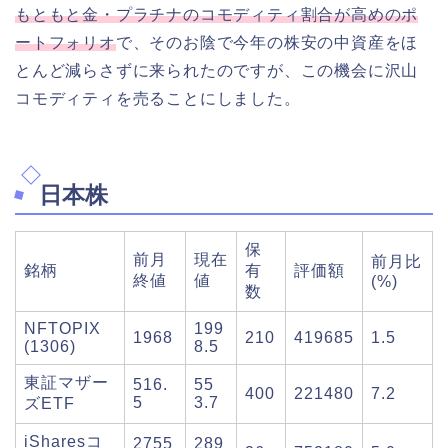
もともと金・プラチナのコモディティ割合が高めのポ
ートフォリオ
で、そのお陰で今年の株安の中資産をほ
とんど減らさずに来られたのですが、この機会に沢山
コモディティを売ることにしました。
日本株
保
前月
現在
前月比
銘柄
有
評価額
終値
値
(%)
数
NFTOPIX
199
1968
210
419685
1.5
(1306)
8.5
東証マザー
516.
55
400
221480
7.2
5
3.7
ズETF
iSharesコ
2755
289