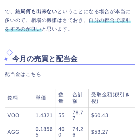
で、
結局何も出来ない
ということになる場合が本当に
多いので、相場の機嫌はさておき、
自分の都合で取引
をするのが良い
と思います。
今月の売買と配当金
配当金はこちら
数
合計
受取金額(税引き
銘柄
単価
量
額
後)
78.7
VOO
1.4321
55
$60.43
7
0.1856
40
74.2
AGG
$53.27
5
0
6