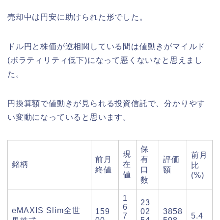
売却中は円安に助けられた形でした。
ドル円と株価が逆相関している間は値動きがマイルド
(ボラティリティ低下)になって悪くないなと思えまし
た。
円換算額で値動きが見られる投資信託で、分かりやす
い変動になっていると思います。
保
現
前月
前月
有
評価
銘柄
在
比
終値
口
額
値
(%)
数
1
23
6
eMAXIS Slim全世
159
02
3858
7
5.4