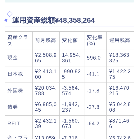
運用資産総額¥48,358,264
資産クラ
変化率
前月残高
変化額
運用残高
ス
(%)
¥2,508,9
14,954,
¥18,363,
現金
596.0
65
361
325
¥2,413,1
-990,82
¥1,422,2
日本株
-41.1
00
5
75
¥20,034,
-3,564,
¥16,470,
外国株
-17.8
788
574
215
¥6,985,0
-1,942,
¥5,042,8
債券
-27.8
45
237
08
¥2,432,1
-1,560,
¥871,46
REIT
-64.2
39
673
6
金・プラ
¥13,059,
-7,316,
¥5,742,6