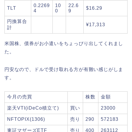
0.2269
10
22.6
TLT
$16.29
4
0
9
円換算合
¥17,313
計
米国株、債券がお小遣いをちょっぴり出してくれまし
た。
円安なので、ドルで受け取れる方が有難い感じがしま
す。
今月の売買
株数
金額
楽天VTI(iDeCo積立て)
買い
23000
NFTOPIX(1306)
売り
290
572183
東証マザーズETF
売り
400
263112