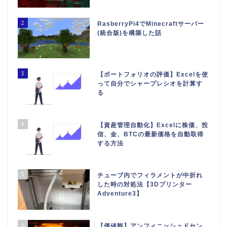
2
RasberryPi4でMinecraftサーバー
(統合版)を構築した話
3
【ポートフォリオの評価】Excelを使
って自分でシャープレシオを計算す
る
4
【資産管理自動化】Excelに株価、投
信、金、BTCの最新価格を自動取得
する方法
5
チューブ内でフィラメントが中折れ
した時の対処法【3Dプリンター
Adventure3】
6
【価値観】アンフィニッシュドセン