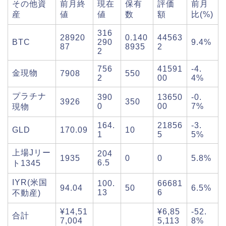
その他資
前月終
現在
保有
評価
前月
産
値
値
数
額
比(%)
316
28920
0.140
44563
BTC
290
9.4%
87
8935
2
2
756
41591
-4.
金現物
7908
550
2
00
4%
プラチナ
390
13650
-0.
3926
350
0
00
7%
現物
164.
21856
-3.
GLD
170.09
10
1
5
5%
上場Jリー
204
1935
0
0
5.8%
6.5
ト1345
IYR(米国
100.
66681
94.04
50
6.5%
13
6
不動産)
¥14,51
¥6,85
-52.
合計
7,004
5,113
8%