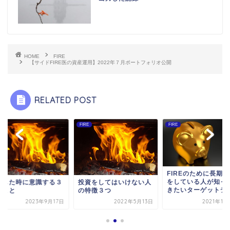
HOME
FIRE
【サイドFIRE医の資産運用】2022年７月ポートフォリオ公開
RELATED POST
FIRE
FIRE
FIREのために長期投資
をしている人が知ってお
資をしてはいけない人
帰省した時に意識す
きたいターゲットデー...
特徴３つ
つのこと
2022年5月13日
2021年11月11日
2023年9