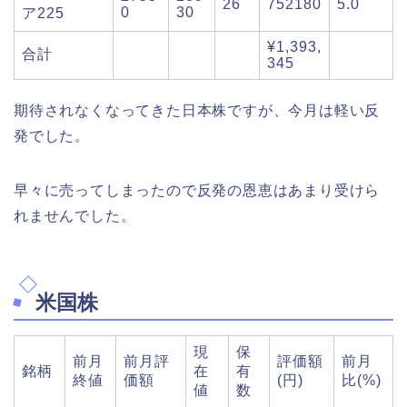
26
752180
5.0
0
30
ア225
¥1,393,
合計
345
期待されなくなってきた日本株ですが、今月は軽い反
発でした。
早々に売ってしまったので反発の恩恵はあまり受けら
れませんでした。
米国株
現
保
前月
前月評
評価額
前月
銘柄
在
有
終値
価額
(円)
比(%)
値
数