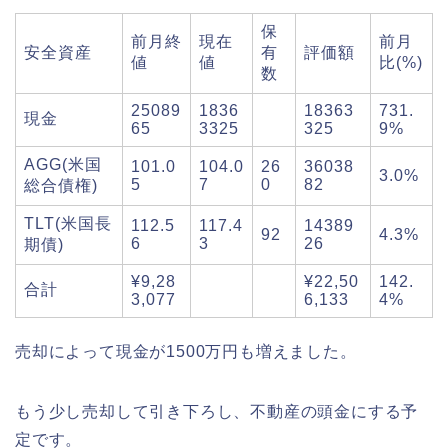
保
前月終
現在
前月
安全資産
有
評価額
値
値
比(%)
数
25089
1836
18363
731.
現金
65
3325
325
9%
AGG(米国
101.0
104.0
26
36038
3.0%
5
7
0
82
総合債権)
TLT(米国長
112.5
117.4
14389
92
4.3%
6
3
26
期債)
¥9,28
¥22,50
142.
合計
3,077
6,133
4%
売却によって現金が1500万円も増えました。
もう少し売却して引き下ろし、不動産の頭金にする予
定です。