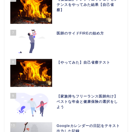
テンスをやってみた結果【自己省
察】
7
医師のサイドFIREの始め方
8
【やってみた】自己省察テスト
9
【家族持ちフリーランス医師向け】
ベストな年金と健康保険の選択をし
よう
10
Googleカレンダーの日記をテキスト
出力した記録