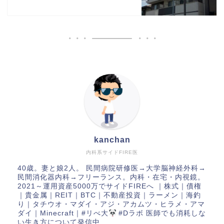
kanchan
内科系サイドFIRE医
40歳。妻と娘2人。 民間病院研修医→大学脳神経外科→
民間消化器内科→フリーランス。内科・在宅・内視鏡。
2021～運用資産5000万でサイドFIREへ ｜株式｜債権
｜貴金属｜REIT｜BTC｜不動産投資｜ラーメン｜海釣
り｜タチウオ・マダイ・アジ・アカムツ・ヒラメ・アマ
ダイ｜Minecraft｜#リべ大
#Dラボ 医師でも消耗しな
い生き方について発信中