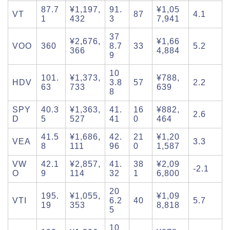
87.7
¥1,197,
91.
¥1,05
VT
87
4.1
1
432
3
7,941
37
¥2,676,
¥1,66
VOO
360
8.7
33
5.2
366
4,884
9
10
101.
¥1,373,
¥788,
HDV
3.8
57
2.2
63
733
639
8
SPY
40.3
¥1,363,
41.
16
¥882,
2.6
D
5
527
41
0
464
41.5
¥1,686,
42.
21
¥1,20
VEA
3.3
8
111
96
0
1,587
VW
42.1
¥2,857,
41.
38
¥2,09
-2.1
O
9
114
32
1
6,800
20
195.
¥1,055,
¥1,09
VTI
6.2
40
5.7
19
353
8,818
5
10