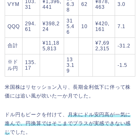
103.
¥1,396,
¥878,
VYM
6.3
62
3.0
31
441
463
8
31
294.
¥398,2
¥420,
QQQ
5.4
10
7.1
61
24
161
6
¥11,18
¥7,69
合計
-31.2
5,813
2,315
13
※ド
135.
3.1
-1.5
17
ル円
9
米国株はリセッション入り、長期金利低下に伴って株
価には追い風が吹いた一か月でした。
ドル円もピークを付けて、
月末にドル安円高が一気に
進んで、円換算ではそこまでプラスが実感できない感
じ
でした。