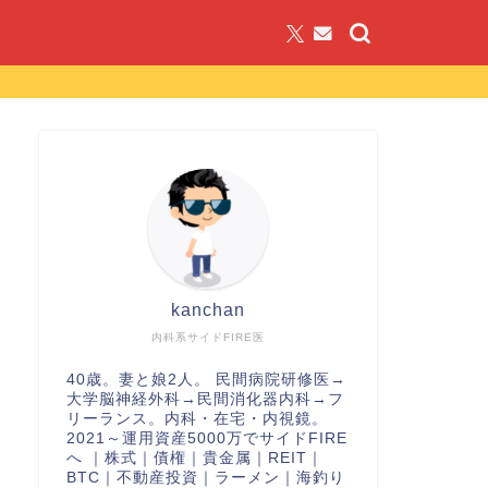
kanchan
内科系サイドFIRE医
40歳。妻と娘2人。 民間病院研修医→
大学脳神経外科→民間消化器内科→フ
リーランス。内科・在宅・内視鏡。
2021～運用資産5000万でサイドFIRE
へ ｜株式｜債権｜貴金属｜REIT｜
BTC｜不動産投資｜ラーメン｜海釣り