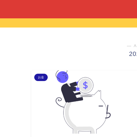
― A
2
お金