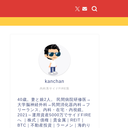
kanchan
内科系サイドFIRE医
40歳。妻と娘2人。 民間病院研修医→
大学脳神経外科→民間消化器内科→フ
リーランス。内科・在宅・内視鏡。
2021～運用資産5000万でサイドFIRE
へ ｜株式｜債権｜貴金属｜REIT｜
BTC｜不動産投資｜ラーメン｜海釣り