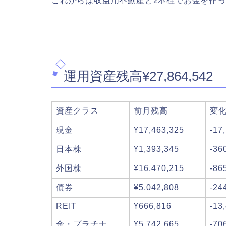
これからは収益用不動産と2本柱でお金を作
運用資産残高¥27,864,542
資産クラス
前月残高
変
現金
¥17,463,325
-17
日本株
¥1,393,345
-36
外国株
¥16,470,215
-86
債券
¥5,042,808
-24
REIT
¥666,816
-13
金・プラチナ
¥5,742,665
-70