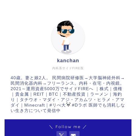
kanchan
内科系サイドFIRE医
40歳。妻と娘2人。 民間病院研修医→大学脳神経外科→
民間消化器内科→フリーランス。内科・在宅・内視鏡。
2021～運用資産5000万でサイドFIREへ ｜株式｜債権
｜貴金属｜REIT｜BTC｜不動産投資｜ラーメン｜海釣
り｜タチウオ・マダイ・アジ・アカムツ・ヒラメ・アマ
ダイ｜Minecraft｜#リべ大
#Dラボ 医師でも消耗しな
い生き方について発信中
＼ Follow me ／