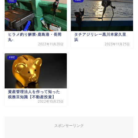
FIRE
日記
ヒラメ釣り解禁-鹿島港・長岡
タチアジリレー黒川本家久里
丸-
浜
2022年11月20日
2023年11月25日
FIRE
資産管理法人を作って知った
税務豆知識【不動産投資】
2022年10月25日
スポンサーリンク