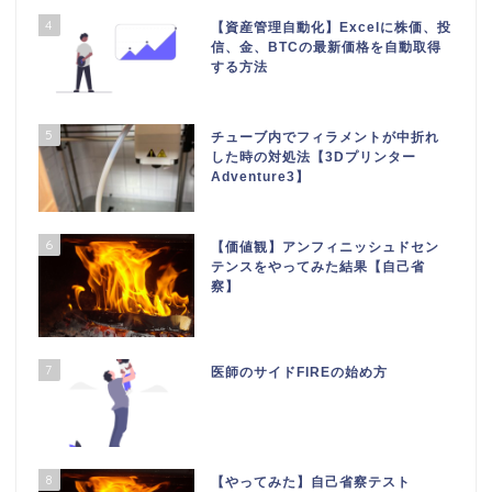
4
【資産管理自動化】Excelに株価、投
信、金、BTCの最新価格を自動取得
する方法
5
チューブ内でフィラメントが中折れ
した時の対処法【3Dプリンター
Adventure3】
6
【価値観】アンフィニッシュドセン
テンスをやってみた結果【自己省
察】
7
医師のサイドFIREの始め方
8
【やってみた】自己省察テスト