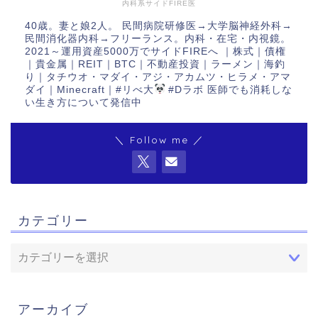
内科系サイドFIRE医
40歳。妻と娘2人。 民間病院研修医→大学脳神経外科→
民間消化器内科→フリーランス。内科・在宅・内視鏡。
2021～運用資産5000万でサイドFIREへ ｜株式｜債権
｜貴金属｜REIT｜BTC｜不動産投資｜ラーメン｜海釣
り｜タチウオ・マダイ・アジ・アカムツ・ヒラメ・アマ
ダイ｜Minecraft｜#リべ大
#Dラボ 医師でも消耗しな
い生き方について発信中
＼ Follow me ／
カテゴリー
アーカイブ