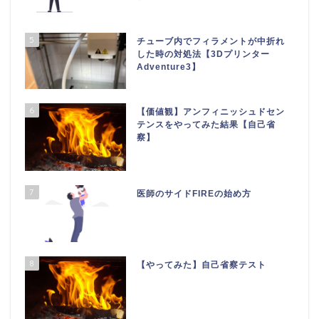
5
チューブ内でフィラメントが中折れ
した時の対処法【3Dプリンター
Adventure3】
6
【価値観】アンフィニッシュドセン
テンスをやってみた結果【自己省
察】
7
医師のサイドFIREの始め方
8
【やってみた】自己省察テスト