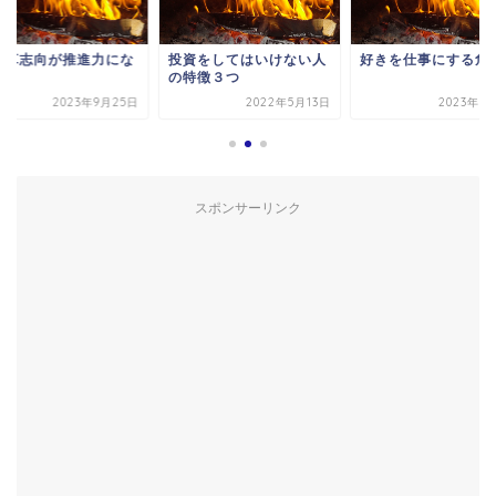
資をしてはいけない人
好きを仕事にする危険性
引き算志向が推進力
特徴３つ
る
2022年5月13日
2023年10月9日
2023年9月
スポンサーリンク