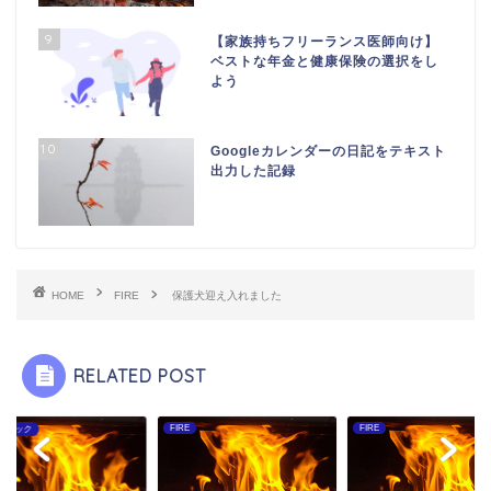
9
【家族持ちフリーランス医師向け】
ベストな年金と健康保険の選択をし
よう
10
Googleカレンダーの日記をテキスト
出力した記録
HOME
FIRE
保護犬迎え入れました
RELATED POST
FIRE
ライフハック