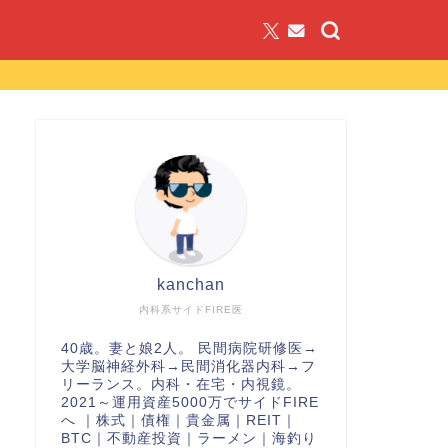
kanchan
内科系サイドFIRE医
40歳。妻と娘2人。 民間病院研修医→
大学脳神経外科→民間消化器内科→フ
リーランス。内科・在宅・内視鏡。
2021～運用資産5000万でサイドFIRE
へ ｜株式｜債権｜貴金属｜REIT｜
BTC｜不動産投資｜ラーメン｜海釣り