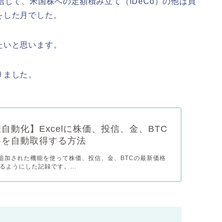
信じて、米国株への定額積み立て（iDeCo）の他は買
をした月でした。
たいと思います。
りました。
自動化】Excelに株価、投信、金、BTC
格を自動取得する方法
Aと追加された機能を使って株価、投信、金、BTCの最新価格
るようにした記録です。...