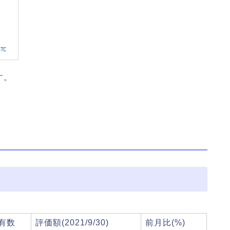
す。
有数
評価額(2021/9/30)
前月比(%)