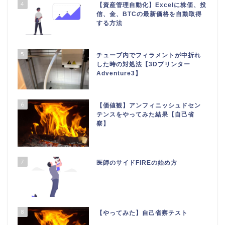
4
【資産管理自動化】Excelに株価、投
信、金、BTCの最新価格を自動取得
する方法
5
チューブ内でフィラメントが中折れ
した時の対処法【3Dプリンター
Adventure3】
6
【価値観】アンフィニッシュドセン
テンスをやってみた結果【自己省
察】
7
医師のサイドFIREの始め方
8
【やってみた】自己省察テスト