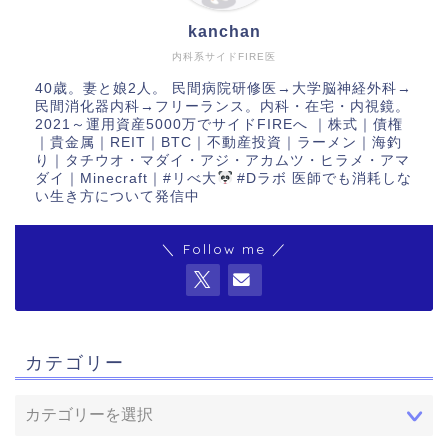
kanchan
内科系サイドFIRE医
40歳。妻と娘2人。 民間病院研修医→大学脳神経外科→
民間消化器内科→フリーランス。内科・在宅・内視鏡。
2021～運用資産5000万でサイドFIREへ ｜株式｜債権
｜貴金属｜REIT｜BTC｜不動産投資｜ラーメン｜海釣
り｜タチウオ・マダイ・アジ・アカムツ・ヒラメ・アマ
ダイ｜Minecraft｜#リべ大
#Dラボ 医師でも消耗しな
い生き方について発信中
＼ Follow me ／
カテゴリー