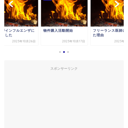
件購入活動開始
フリーランス医師になっ
子供がインフルエン
た理由
なりました
2023年10月17日
2023年6月2日
2023年10
スポンサーリンク