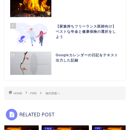
9
【家族持ちフリーランス医師向け】
ベストな年金と健康保険の選択をし
よう
10
Googleカレンダーの日記をテキスト
出力した記録
HOME
FIRE
物件調査へ
RELATED POST
FIRE
産
日記