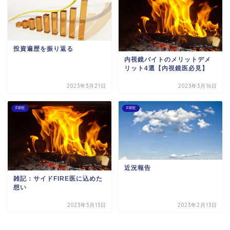
投資遍歴を振り返る
内視鏡バイトのメリットデメ
リット4選【内視鏡医必見】
2023年3月21日
2023年3月16日
FIRE
FIRE
近況報告
雑記：サイドFIRE医に込めた
想い
2023年3月13日
2023年2月13日