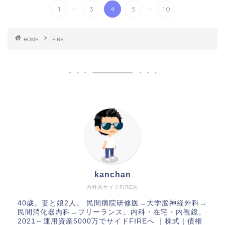
...
...
1
3
4
5
10
HOME
FIRE
kanchan
内科系サイドFIRE医
40歳。妻と娘2人。 民間病院研修医→大学脳神経外科→
民間消化器内科→フリーランス。内科・在宅・内視鏡。
2021～運用資産5000万でサイドFIREへ ｜株式｜債権